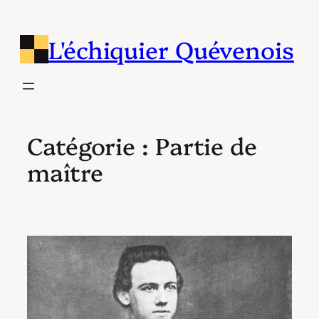
Aller
au
L'échiquier Quévenois
contenu
Catégorie :
Partie de
maître