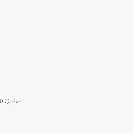
S
530 Quéven