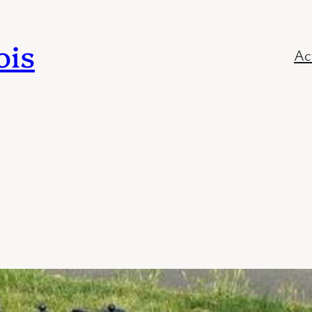
ois
Ac