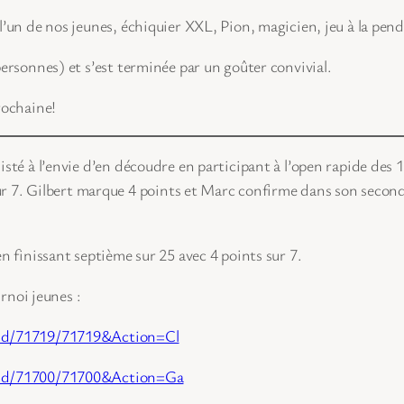
’un de nos jeunes, échiquier XXL, Pion, magicien, jeu à la pendu
ersonnes) et s’est terminée par un goûter convivial.
rochaine!
isté à l’envie d’en découdre en participant à l’open rapide des
sur 7. Gilbert marque 4 points et Marc confirme dans son second
n finissant septième sur 25 avec 4 points sur 7.
urnoi jeunes :
s/Id/71719/71719&Action=Cl
s/Id/71700/71700&Action=Ga