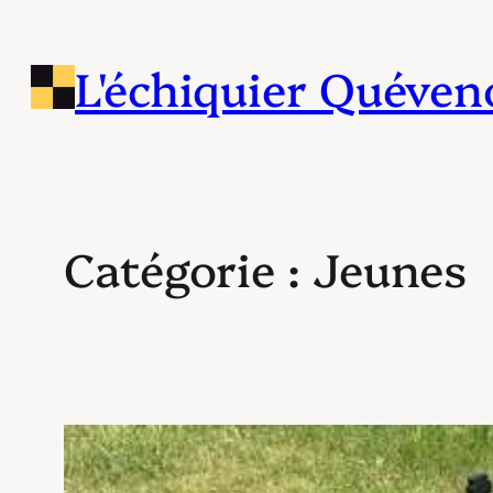
Aller
au
L'échiquier Quéven
contenu
Catégorie :
Jeunes